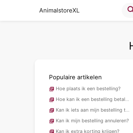
sea
AnimalstoreXL
Populaire artikelen
Hoe plaats ik een bestelling?
library_books
Hoe kan ik een bestelling betalen?
library_books
Kan ik iets aan mijn bestelling toevoegen?
library_books
Kan ik mijn bestelling annuleren?
library_books
Kan ik extra korting krijgen?
library_books