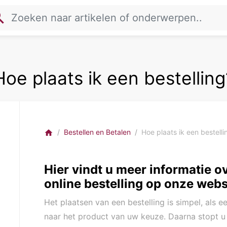
rch
Hoe plaats ik een bestelling
Bestellen en Betalen
Hoe plaats ik een bestelli
home
Hier vindt u meer informatie o
online bestelling op onze webs
Het plaatsen van een bestelling is simpel, als 
naar het product van uw keuze. Daarna stopt u