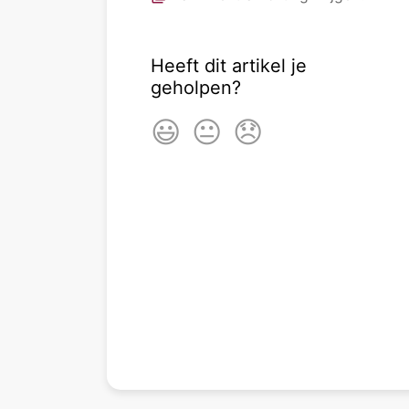
Heeft dit artikel je
geholpen?
😃
😐
😞